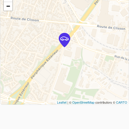
−
Leaflet
| ©
OpenStreetMap
contributors ©
CARTO