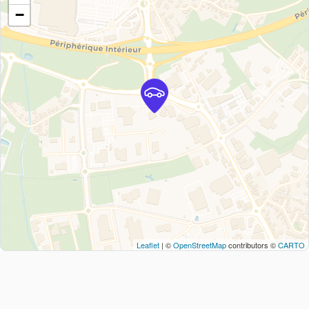
−
Leaflet
| ©
OpenStreetMap
contributors ©
CARTO