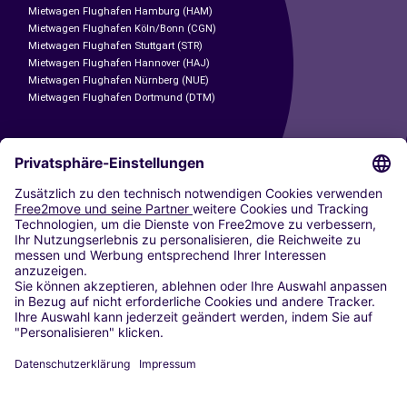
Mietwagen Flughafen Hamburg (HAM)
Mietwagen Flughafen Köln/Bonn (CGN)
Mietwagen Flughafen Stuttgart (STR)
Mietwagen Flughafen Hannover (HAJ)
Mietwagen Flughafen Nürnberg (NUE)
Mietwagen Flughafen Dortmund (DTM)
CARSHARING
UNSERE STÄDTE
Paris
Madrid
Washington DC
Mailand
Rom
Turin
Wien
Berlin
Köln
Düsseldorf
Frankfurt
Hamburg