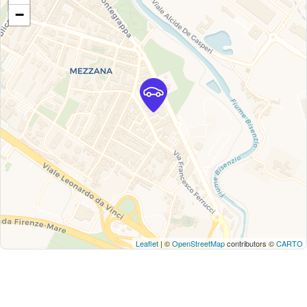
−
Leaflet
| ©
OpenStreetMap
contributors ©
CARTO