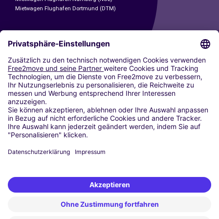
Mietwagen Flughafen Dortmund (DTM)
CARSHARING
UNSERE STÄDTE
Paris
Madrid
Washington DC
Mailand
Rom
Turin
Wien
Berlin
Köln
Düsseldorf
Frankfurt
Hamburg
München
Stuttgart
Amsterdam