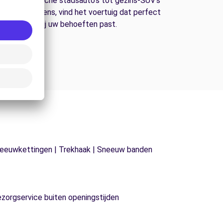
an economische stadsauto's tot gezins-SUV's
n bestelwagens, vind het voertuig dat perfect
bij uw behoeften past.
| Sneeuwkettingen | Trekhaak | Sneeuw banden
ezorgservice buiten openingstijden