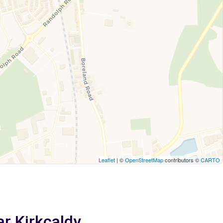
Leaflet
| ©
OpenStreetMap
contributors ©
CARTO
ar Kirkcaldy