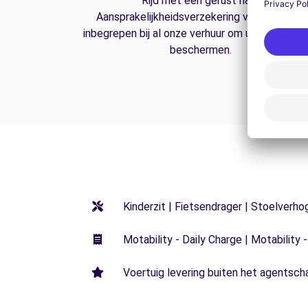
Rijd met een gerust hart.
Aansprakelijkheidsverzekering van derden is
inbegrepen bij al onze verhuur om u op de weg
beschermen.
Kinderzit | Fietsendrager | Stoelverho
Motability - Daily Charge | Motability -
Voertuig levering buiten het agentsch