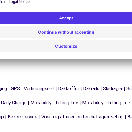
Problemen op de weg? Onze
V
ondersteuningsdienst is te allen tijde beschikbaar
e
 te
om een ononderbroken reis te garanderen.
ging | GPS | Verhuizingsset | Dakkoffer | Dakrails | Skidrager 
 Daily Charge | Motability - Fitting Fee | Motability - Fitting Fee
ap | Bezorgservice | Voertuig afhalen buiten het agentschap | B