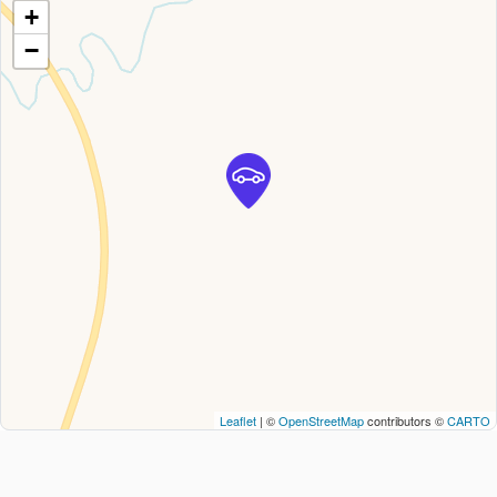
+
−
Leaflet
| ©
OpenStreetMap
contributors ©
CARTO