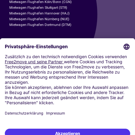
Mietwagen Flughafen Köln/Bonn (CGN)
Mietwagen Flughafen Stuttgart (STR)
Mietwagen Flughafen Hannover (HAJ)
Mietwagen Flughafen Nürnberg (NUE)
Mietwagen Flughafen Dortmund (DTM)
CARSHARING
UNSERE STÄDTE
Paris
Madrid
Washington DC
Mailand
Rom
Turin
Wien
Berlin
Köln
Düsseldorf
Frankfurt
Hamburg
München