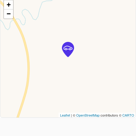
+
−
Leaflet
| ©
OpenStreetMap
contributors ©
CARTO