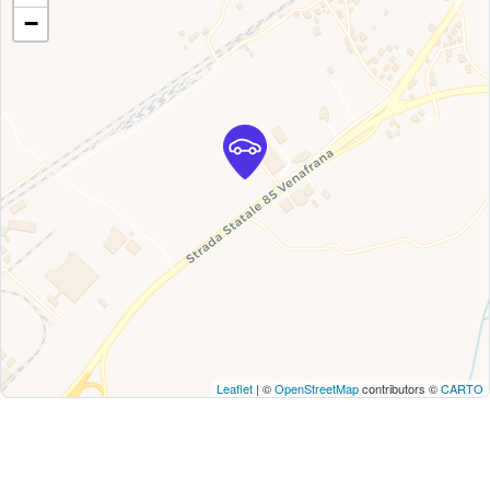
−
Leaflet
| ©
OpenStreetMap
contributors ©
CARTO