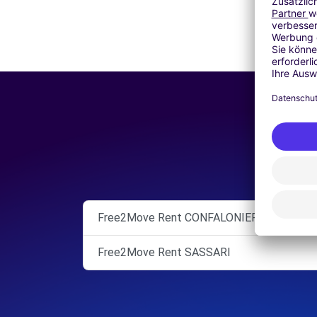
Free2Move Rent CONFALONIERI S.R.L. SA
Free2Move Rent SASSARI