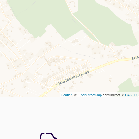
Leaflet
| ©
OpenStreetMap
contributors ©
CARTO