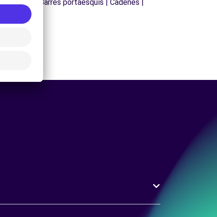
 de sostre | Barres portaesquís | Cadenes |