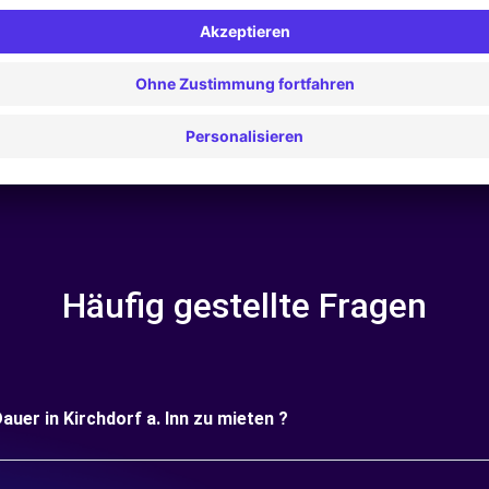
 Seient elevat | GPS | Kit de Moviment | Caixa de Sostre | Barres
e
Häufig gestellte Fragen
auer in Kirchdorf a. Inn zu mieten ?