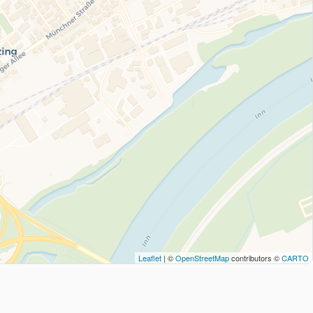
Leaflet
| ©
OpenStreetMap
contributors ©
CARTO