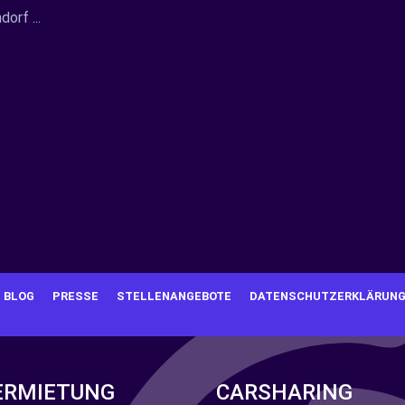
orf ...
BLOG
PRESSE
STELLENANGEBOTE
DATENSCHUTZERKLÄRUN
ERMIETUNG
CARSHARING