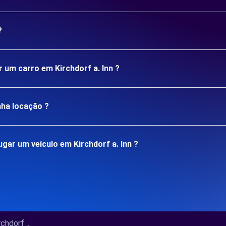
?
r um carro em Kirchdorf a. Inn ?
nha locação ?
ar um veículo em Kirchdorf a. Inn ?
hdorf ...