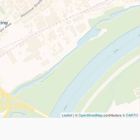
Leaflet
| ©
OpenStreetMap
contributors ©
CARTO