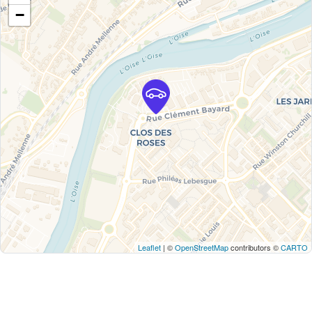
−
Leaflet
| ©
OpenStreetMap
contributors ©
CARTO