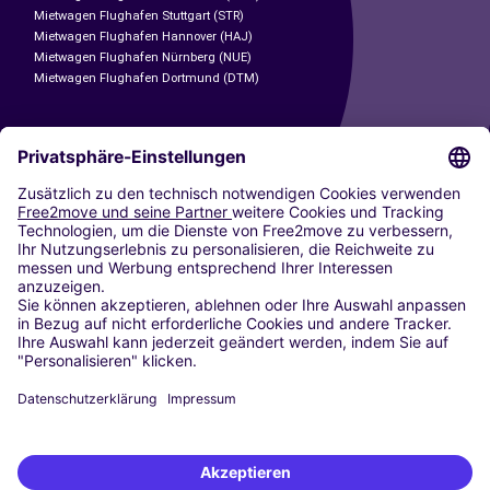
Mietwagen Flughafen Stuttgart (STR)
Mietwagen Flughafen Hannover (HAJ)
Mietwagen Flughafen Nürnberg (NUE)
Mietwagen Flughafen Dortmund (DTM)
CARSHARING
UNSERE STÄDTE
Paris
Madrid
Washington DC
Mailand
Rom
Turin
Wien
Berlin
Köln
Düsseldorf
Frankfurt
Hamburg
München
Stuttgart