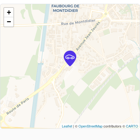
+
−
Leaflet
| ©
OpenStreetMap
contributors ©
CARTO