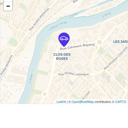
−
Leaflet
| ©
OpenStreetMap
contributors ©
CARTO