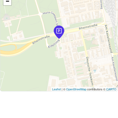
−
Leaflet
| ©
OpenStreetMap
contributors ©
CARTO