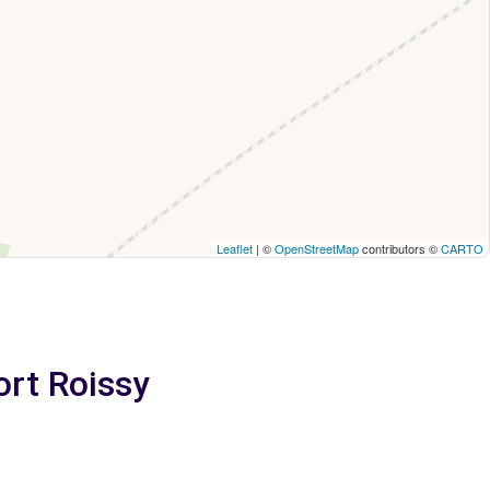
Leaflet
| ©
OpenStreetMap
contributors ©
CARTO
ort Roissy