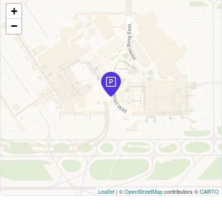
+
−
Leaflet
| ©
OpenStreetMap
contributors ©
CARTO