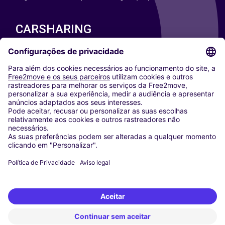
CARSHARING
NOSSAS CIDADES
Paris
Washington DC
Milan
Rome
Turin
Vienna
Berlin
Cologne
Dusseldorf
Frankfurt
Hamburg
Munich
Stuttgart
Amsterdam