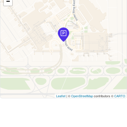
−
Leaflet
| ©
OpenStreetMap
contributors ©
CARTO