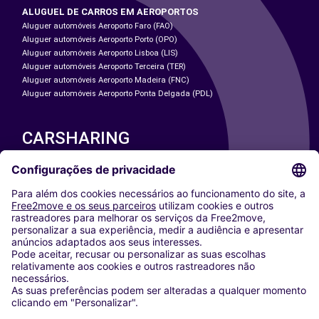
ALUGUEL DE CARROS EM AEROPORTOS
Aluguer automóveis Aeroporto Faro (FAO)
Aluguer automóveis Aeroporto Porto (OPO)
Aluguer automóveis Aeroporto Lisboa (LIS)
Aluguer automóveis Aeroporto Terceira (TER)
Aluguer automóveis Aeroporto Madeira (FNC)
Aluguer automóveis Aeroporto Ponta Delgada (PDL)
CARSHARING
NOSSAS CIDADES
Paris
Washington DC
Milan
Rome
Turin
Vienna
Berlin
Cologne
Dusseldorf
Frankfurt
Hamburg