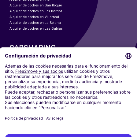
Alquiler de coches en San Roque
Alquiler de coches en Los Barrios
Alquiler de coches en Villarreal
Alquiler de coches en La Solana
Alquiler de coches en Las Gabias
CARSHARING
NUESTRAS CIUDADES
Paris
Madrid
Washington DC
Milán
Roma
Turín
Viena
Berlín
Colonia
Düsseldorf
Fráncfort
Hamburgo
Múnich