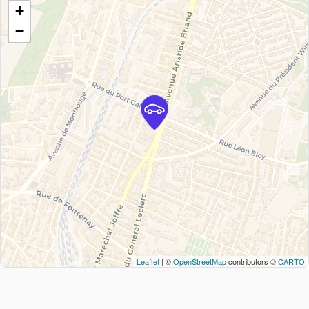
+
−
Leaflet
| ©
OpenStreetMap
contributors ©
CARTO