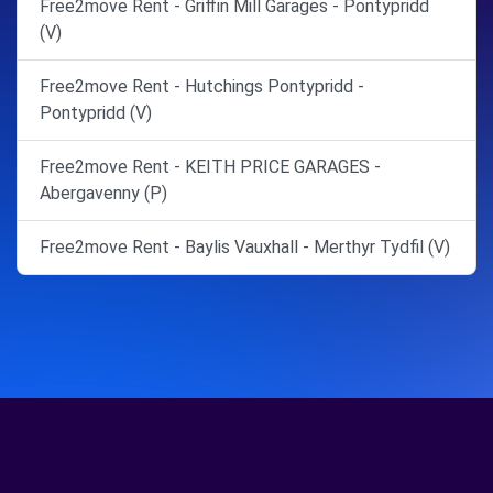
Free2move Rent - Griffin Mill Garages - Pontypridd
(V)
Free2move Rent - Hutchings Pontypridd -
Pontypridd (V)
Free2move Rent - KEITH PRICE GARAGES -
Abergavenny (P)
Free2move Rent - Baylis Vauxhall - Merthyr Tydfil (V)