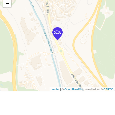
−
Leaflet
| ©
OpenStreetMap
contributors ©
CARTO