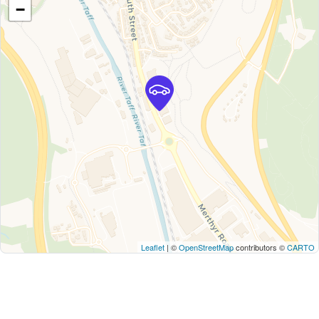
−
Leaflet
| ©
OpenStreetMap
contributors ©
CARTO