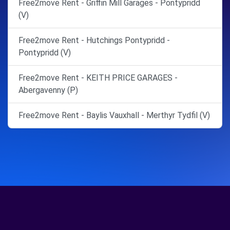
Free2move Rent - Griffin Mill Garages - Pontypridd
(V)
Free2move Rent - Hutchings Pontypridd -
Pontypridd (V)
Free2move Rent - KEITH PRICE GARAGES -
Abergavenny (P)
Free2move Rent - Baylis Vauxhall - Merthyr Tydfil (V)