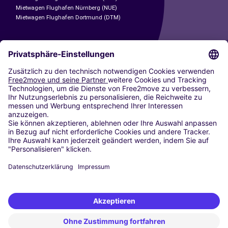
Mietwagen Flughafen Nürnberg (NUE)
Mietwagen Flughafen Dortmund (DTM)
CARSHARING
UNSERE STÄDTE
Paris
Madrid
Washington DC
Mailand
Rom
Turin
Wien
Berlin
Köln
Düsseldorf
Frankfurt
Hamburg
München
Stuttgart
Amsterdam