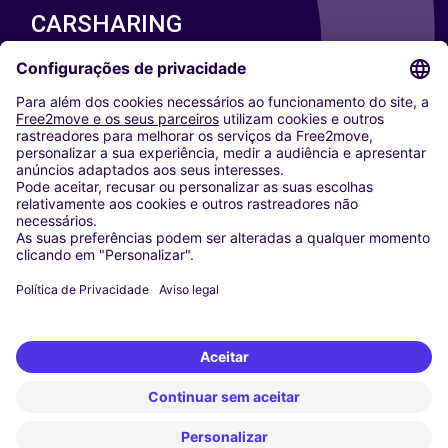
CARSHARING
NOSSAS CIDADES
Paris
Washington DC
Milan
Rome
Turin
Vienna
Berlin
Cologne
Dusseldorf
Frankfurt
Hamburg
Munich
Stuttgart
Amsterdam