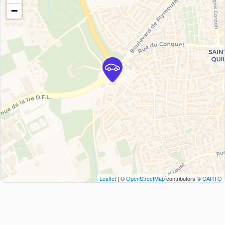
−
Leaflet
| ©
OpenStreetMap
contributors ©
CARTO