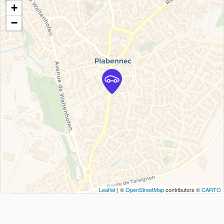
+
−
Leaflet
| ©
OpenStreetMap
contributors ©
CARTO