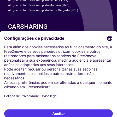
Aluguer automóveis Aeroporto Terceira (TER)
Aluguer automóveis Aeroporto Madeira (FNC)
Aluguer automóveis Aeroporto Ponta Delgada (PDL)
CARSHARING
NOSSAS CIDADES
Paris
Washington DC
Milan
Rome
Turin
Vienna
Berlin
Cologne
Dusseldorf
Frankfurt
Hamburg
Munich
Stuttgart
Amsterdam