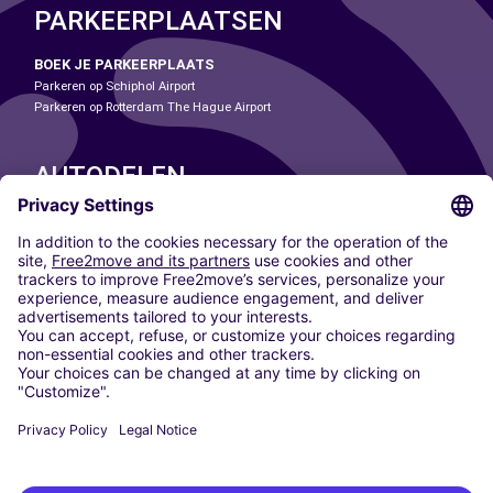
PARKEERPLAATSEN
BOEK JE PARKEERPLAATS
Parkeren op Schiphol Airport
Parkeren op Rotterdam The Hague Airport
AUTODELEN
ONZE STEDEN
Paris
Madrid
Washington DC
Milaan
Rome
Turijn
Wenen
Berlijn
Keulen
Düsseldorf
Frankfurt
Hamburg
München