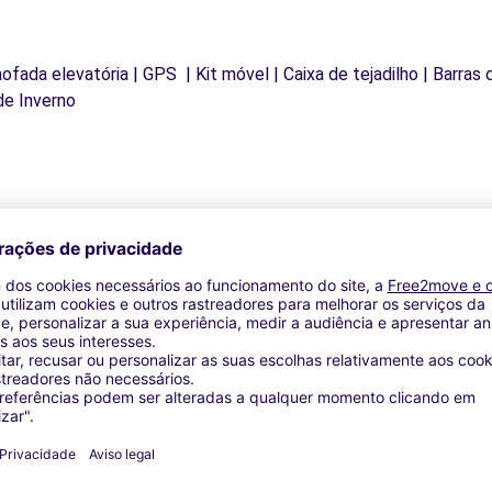
mofada elevatória | GPS | Kit móvel | Caixa de tejadilho | Barras
de Inverno
Agências similares
RLY - LE PORT-MARLY (C)