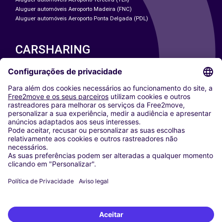
Aluguer automóveis Aeroporto Madeira (FNC)
Aluguer automóveis Aeroporto Ponta Delgada (PDL)
CARSHARING
NOSSAS CIDADES
Paris
Washington DC
Milan
Rome
Turin
Vienna
Berlin
Cologne
Dusseldorf
Frankfurt
Hamburg
Munich
Stuttgart
Amsterdam