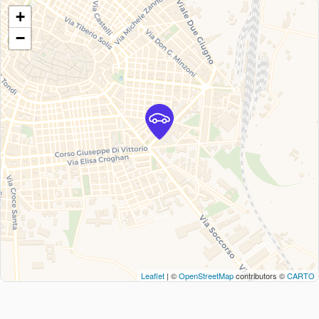
+
−
Leaflet
| ©
OpenStreetMap
contributors ©
CARTO