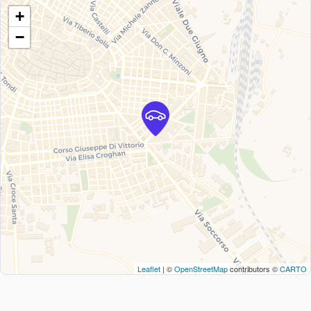
+
−
Leaflet
| ©
OpenStreetMap
contributors ©
CARTO