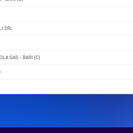
I SRL
LA SAS - BARI (C)
)