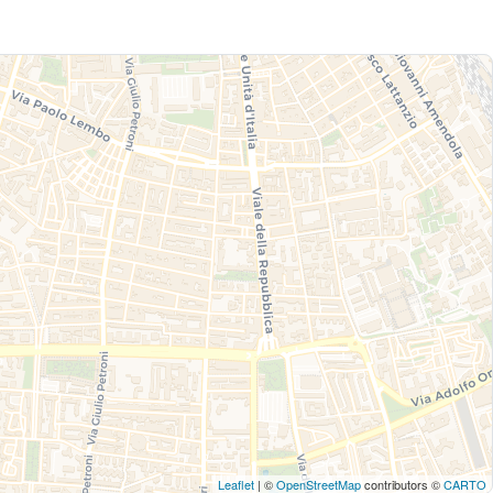
Leaflet
| ©
OpenStreetMap
contributors ©
CARTO