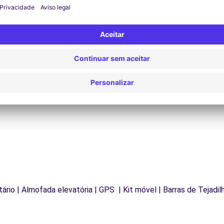
Assistência 24/7
Problemas na estrada? O nosso serviço de apoio
D
os
está disponível a qualquer momento para garantir
va
.
uma viagem ininterrupta.
letário | Almofada elevatória | GPS | Kit móvel | Barras de Tejadi