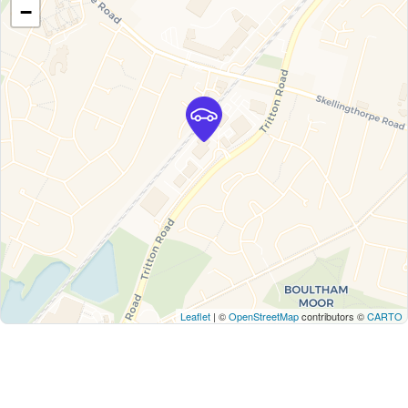
−
Leaflet
| ©
OpenStreetMap
contributors ©
CARTO