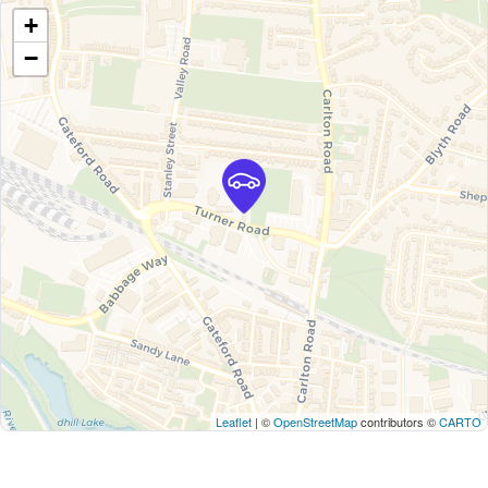
+
−
Leaflet
| ©
OpenStreetMap
contributors ©
CARTO