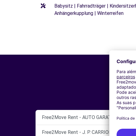
Babysitz | Fahrradträger | Kindersitze
Anhängerkupplung | Winterreifen
Free2Move Rent - AUTO GARATGE - Vendrell
Free2Move Rent - J. P. CARRION, S.L. - Hospi