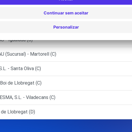
regat (L') (P)
.U. (SUCVN) - Rubí (C)
U - Igualada (C)
 (Sucursal) - Martorell (C)
 - Santa Oliva (C)
oi de Llobregat (C)
MA, S.L. - Viladecans (C)
 de Llobregat (D)