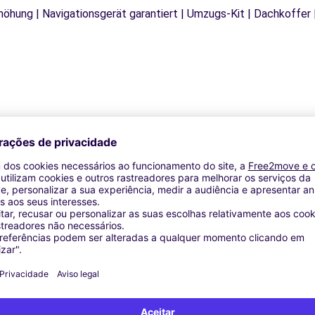
rhöhung | Navigationsgerät garantiert | Umzugs-Kit | Dachkoffer 
Agências similares
 (El) (C)
talet de Llobregat (L') (C)