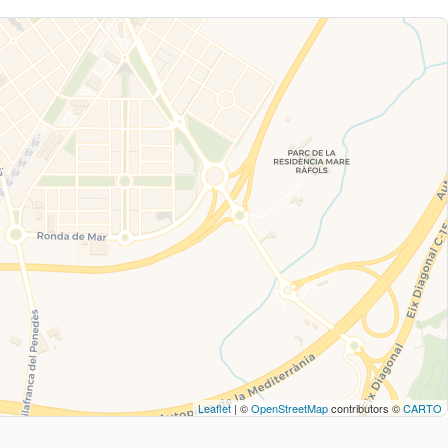
Leaflet
| ©
OpenStreetMap
contributors ©
CARTO