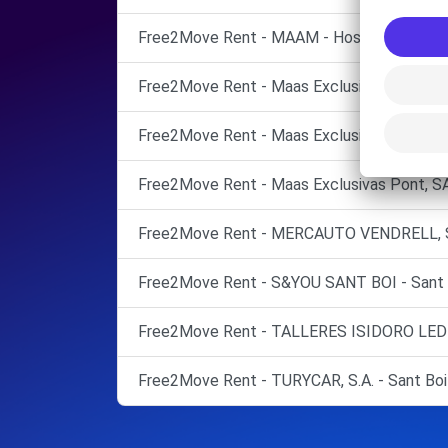
Free2Move Rent - MAAM - Hospitalet de Llob
Free2Move Rent - Maas Exclusivas Pont, S.A
Free2Move Rent - Maas Exclusivas Pont, SA
Free2Move Rent - Maas Exclusivas Pont, SAU
Free2Move Rent - MERCAUTO VENDRELL, S.L.
Free2Move Rent - S&YOU SANT BOI - Sant B
Free2Move Rent - TALLERES ISIDORO LEDES
Free2Move Rent - TURYCAR, S.A. - Sant Boi