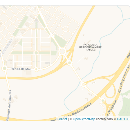
Leaflet
| ©
OpenStreetMap
contributors ©
CARTO