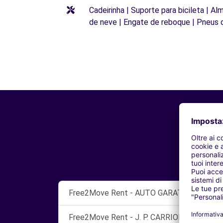
Cadeirinha | Suporte para bicileta | Al
de neve | Engate de reboque | Pneus 
Free2Move Rent - AUTO GARATGE - Vendrell
Free2Move Rent - J. P. CARRION, S.L. - Hospi