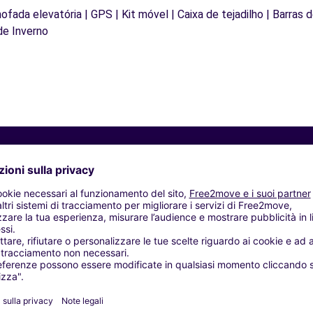
mofada elevatória | GPS | Kit móvel | Caixa de tejadilho | Barras 
de Inverno
Agenzie simili
 (El) (C)
talet de Llobregat (L') (C)