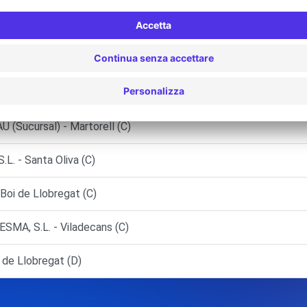
regat (L') (P)
.U. (SUCVN) - Rubí (C)
U - Igualada (C)
 (Sucursal) - Martorell (C)
 - Santa Oliva (C)
oi de Llobregat (C)
MA, S.L. - Viladecans (C)
 de Llobregat (D)