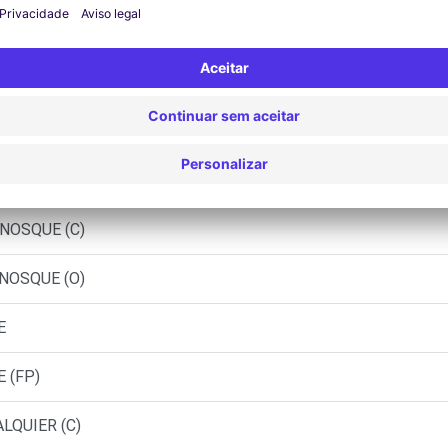
 SISTERON (C)
S (C)
AISON (C)
NOSQUE (C)
NOSQUE (O)
E
 (FP)
LQUIER (C)