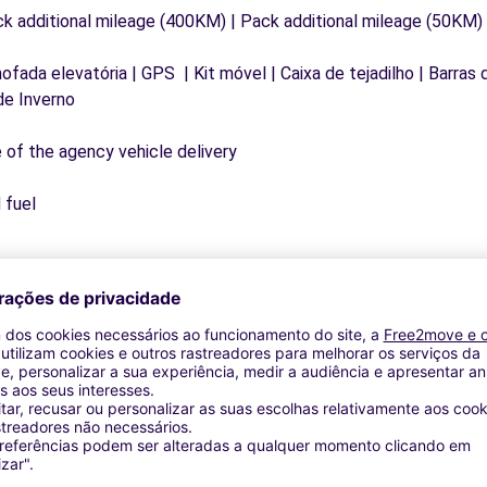
ck additional mileage (400KM) | Pack additional mileage (50KM)
mofada elevatória | GPS | Kit móvel | Caixa de tejadilho | Barras
de Inverno
e of the agency vehicle delivery
 fuel
Agências similares