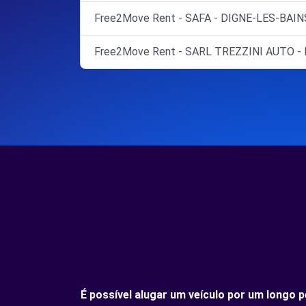
Free2Move Rent - SAFA - DIGNE-LES-BAINS
Free2Move Rent - SARL TREZZINI AUTO 
É possível alugar um veículo por um longo