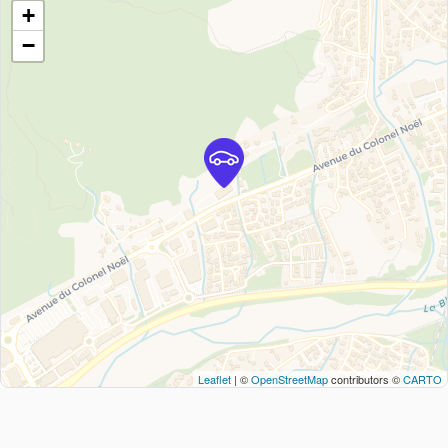
+
−
Leaflet
| ©
OpenStreetMap
contributors ©
CARTO