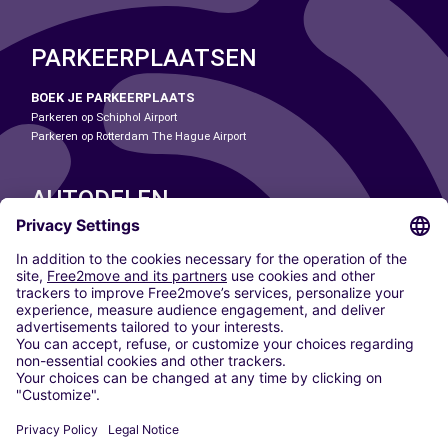
PARKEERPLAATSEN
BOEK JE PARKEERPLAATS
Parkeren op Schiphol Airport
Parkeren op Rotterdam The Hague Airport
AUTODELEN
ONZE STEDEN
Paris
Madrid
Washington DC
Milaan
Rome
Turijn
Wenen
Berlijn
Keulen
Düsseldorf