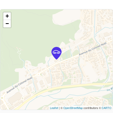
+
−
Leaflet
| ©
OpenStreetMap
contributors ©
CARTO