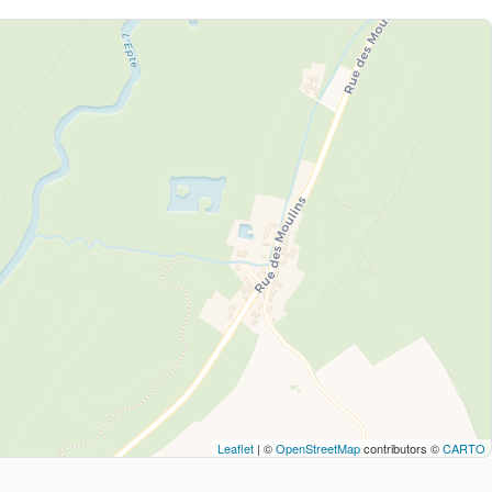
Leaflet
| ©
OpenStreetMap
contributors ©
CARTO