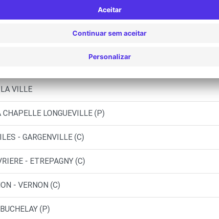
 BUCHELAY (DS)
NE - ROSNY-SUR-SEINE (C)
MEZIERES-SUR-SEINE (C)
LA VILLE
A CHAPELLE LONGUEVILLE (P)
LES - GARGENVILLE (C)
VRIERE - ETREPAGNY (C)
ON - VERNON (C)
 BUCHELAY (P)