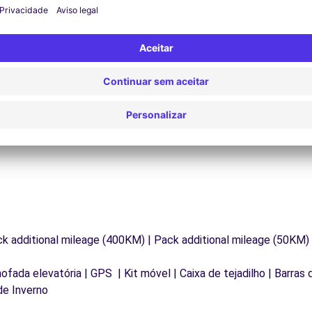
Assistência 24/7
Problemas na estrada? O nosso serviço de apoio
D
os
está disponível a qualquer momento para garantir
va
.
uma viagem ininterrupta.
ck additional mileage (400KM) | Pack additional mileage (50KM)
mofada elevatória | GPS | Kit móvel | Caixa de tejadilho | Barras
de Inverno