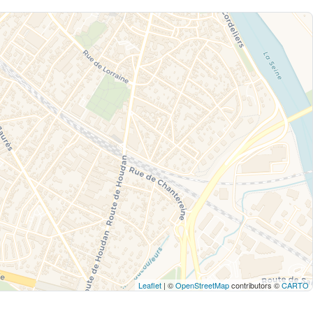
Leaflet
| ©
OpenStreetMap
contributors ©
CARTO