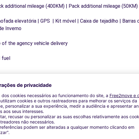
ck additional mileage (400KM) | Pack additional mileage (50KM)
mofada elevatória | GPS | Kit móvel | Caixa de tejadilho | Barras
de Inverno
e of the agency vehicle delivery
 fuel
Agências similares