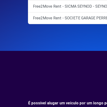
Free2Move Rent - SICMA SEYNOD - SEYNO
Free2Move Rent - SOCIETE GARAGE PERRE
É possível alugar um veículo por um longo