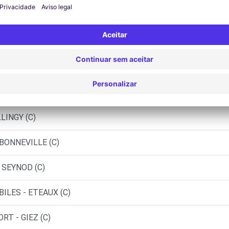
YNOD (D)
LINGY (C)
 BONNEVILLE (C)
 SEYNOD (C)
ILES - ETEAUX (C)
RT - GIEZ (C)