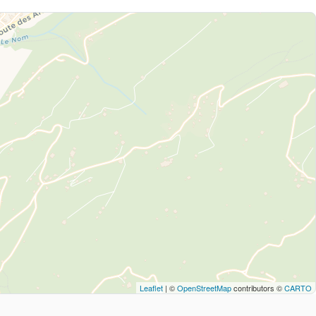
Leaflet
| ©
OpenStreetMap
contributors ©
CARTO