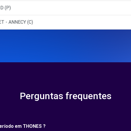
D (P)
T - ANNECY (C)
Perguntas frequentes
 período em THONES ?