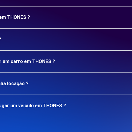
o em THONES ?
?
gar um carro em THONES ?
nha locação ?
lugar um veículo em THONES ?