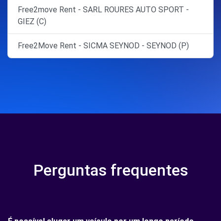
Free2move Rent - SARL ROURES AUTO SPORT -
GIEZ (C)
Free2Move Rent - SICMA SEYNOD - SEYNOD (P)
Perguntas frequentes