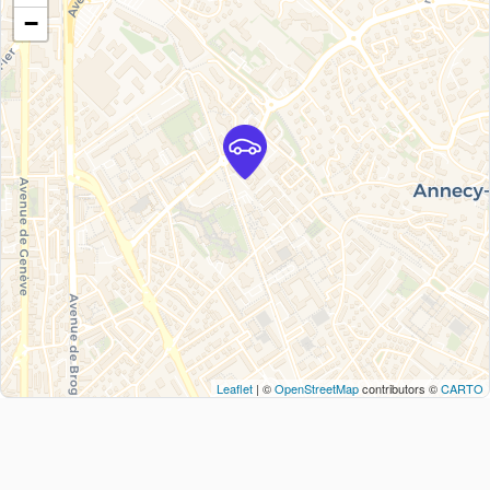
−
Leaflet
| ©
OpenStreetMap
contributors ©
CARTO