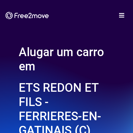
Alugar um carro
em
ETS REDON ET
FILS -
FERRIERES-EN-
GATINAIS (C)