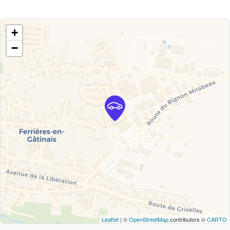
+
−
Leaflet
| ©
OpenStreetMap
contributors ©
CARTO