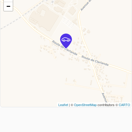
−
Leaflet
| ©
OpenStreetMap
contributors ©
CARTO