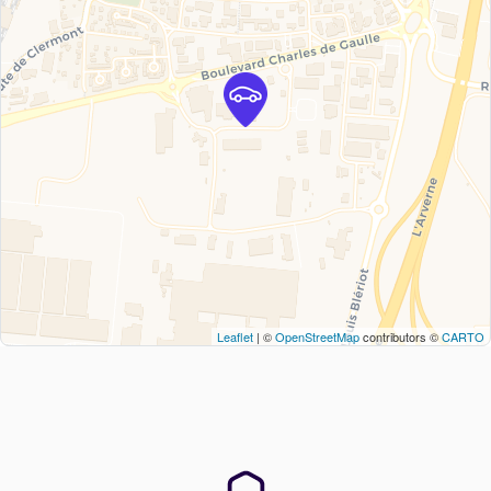
Leaflet
| ©
OpenStreetMap
contributors ©
CARTO