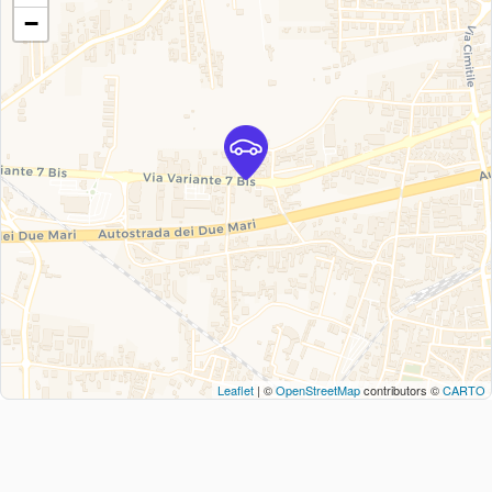
−
Leaflet
| ©
OpenStreetMap
contributors ©
CARTO