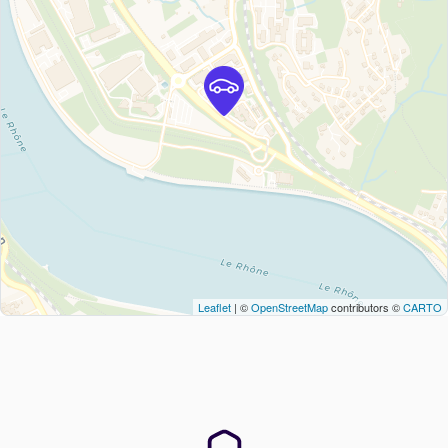
Leaflet
| ©
OpenStreetMap
contributors ©
CARTO