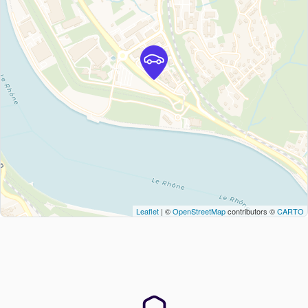
Leaflet
| ©
OpenStreetMap
contributors ©
CARTO