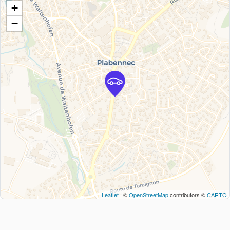
+
−
Leaflet
| ©
OpenStreetMap
contributors ©
CARTO