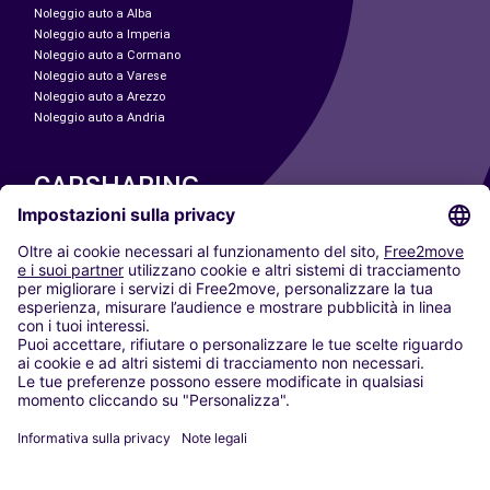
Noleggio auto a Alba
Noleggio auto a Imperia
Noleggio auto a Cormano
Noleggio auto a Varese
Noleggio auto a Arezzo
Noleggio auto a Andria
CARSHARING
LE NOSTRE CITTÀ
Paris
Madrid
Washington DC
Milano
Roma
Torino
Vienna
Berlino
Colonia
Düsseldorf
Francoforte
Amburgo